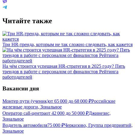
Читайте также
Три HR-тренда, которым не так сложно следовать, как кажется
На чём строится успешная HR-стратегия в 2025 году? Пять
трендов в работе с персоналом от финалистов Рейтинга
работодателей
Вакансии дня
Монтер пути (ученик)
от
65 000
до
68 000
₽
Российские
железные дороги, Зональное
Оператор call-центра
от
42 000
до
50 000
₽
Джинезис,
Зональное
Водитель автомобиля
75 000
₽
Черкизово, Группа предприятий,
Зональное