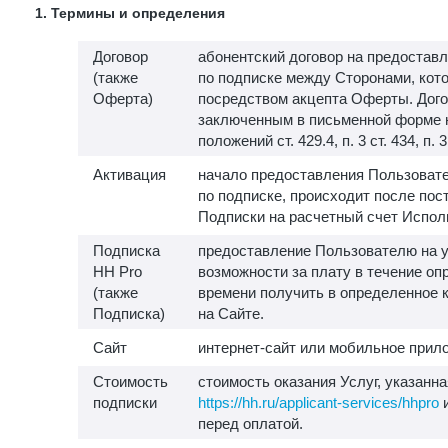
1. Термины и определения
Договор
абонентский договор на предоставл
(также
по подписке между Сторонами, кот
Оферта)
посредством акцепта Оферты. Дого
заключенным в письменной форме 
положений ст. 429.4, п. 3 ст. 434, п. 
Активация
начало предоставления Пользовате
по подписке, происходит после пос
Подписки на расчетный счет Испол
Подписка
предоставление Пользователю на у
HH Pro
возможности за плату в течение о
(также
времени получить в определенное 
Подписка)
на Сайте.
Сайт
интернет-сайт или мобильное прило
Стоимость
стоимость оказания Услуг, указанна
подписки
https://hh.ru/applicant-services/hhpro
и
перед оплатой.