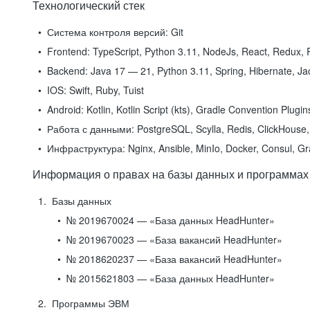
Технологический стек
Система контроля версий:
Git
Frontend:
TypeScript, Python 3.11, NodeJs, React, Redux, R
Backend:
Java 17 — 21, Python 3.11, Spring, Hibernate, Jac
IOS:
Swift, Ruby, Tuist
Android:
Kotlin, Kotlin Script (kts), Gradle Convention Plugi
Работа с данными:
PostgreSQL, Scylla, Redis, ClickHouse, 
Инфраструктура:
Nginx, Ansible, MinIo, Docker, Consul, G
Информация о правах на базы данных и программах
Базы данных
№ 2019670024 — «База данных HeadHunter»
№ 2019670023 — «База вакансий HeadHunter»
№ 2018620237 — «База вакансий HeadHunter»
№ 2015621803 — «База данных HeadHunter»
Программы ЭВМ