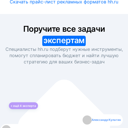
Скачать прайс-лист рекламных форматов hh.ru
Поручите все задачи
экспертам
Специалисты hh.ru подберут нужные инструменты,
помогут спланировать бюджет и найти лучшую
стратегию для ваших
бизнес-задач
+ ещё
4
эксперта
Екатерина Лазаренко
Александр Кулагин
Даниил Макаров
Борис Кашко
Юлия Изоитко