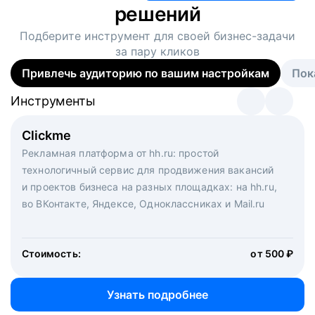
решений
Подберите инструмент для своей
бизнес-задачи
за пару кликов
Привлечь аудиторию по вашим настройкам
Пок
Инструменты
Инструменты
Инструменты
Виртуальный рекрутер
Clickme
Вакансия дня
Массовый подбор под ключ. Решите, сколько
Рекламная платформа от hh.ru: простой
Рекламный формат для вакансий на главной странице
кандидатов и когда вам нужно, и за дело возьмутся
технологичный сервис для продвижения вакансий
hh.ru. Увеличивает количество откликов
маркетологи, рекрутеры и проектные менеджеры
и проектов бизнеса на разных площадках: на hh.ru,
hh.ru с целым набором digital-инструментов
во ВКонтакте, Яндексе, Одноклассниках и Mail.ru
Стоимость:
от 200 000 ₽
Узнать подробнее
Стоимость:
от 500 ₽
Узнать подробнее
Узнать подробнее