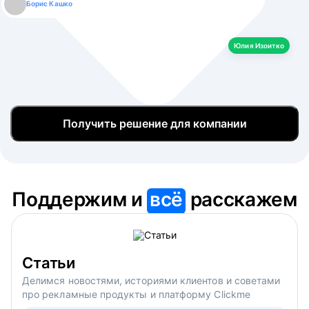
Борис Кашко
Юлия Изоитко
Александр Кулагин
Даниил Макаров
Екатерина Лазаренко
Юлия Изоитко
Получить решение для компании
Поддержим и
всё
расскажем
Статьи
Делимся новостями, историями клиентов и советами
про рекламные продукты и платформу Clickme