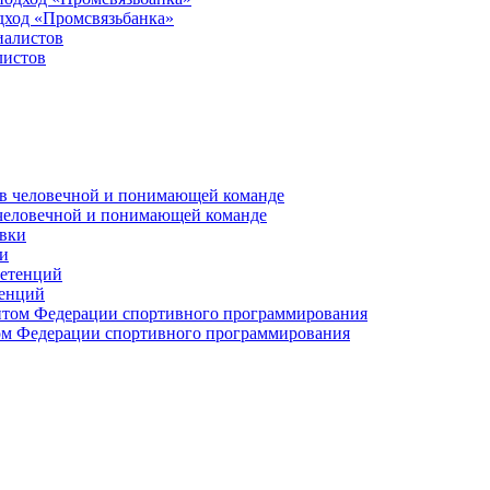
дход «Промсвязьбанка»
листов
 человечной и понимающей команде
и
тенций
м Федерации спортивного программирования