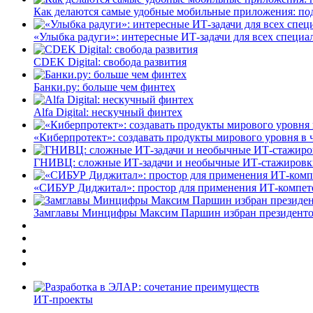
Как делаются самые удобные мобильные приложения: по
«Улыбка радуги»: интересные ИТ-задачи для всех специа
CDEK Digital: свобода развития
Банки.ру: больше чем финтех
Alfa Digital: нескучный финтех
«Киберпротект»: создавать продукты мирового уровня в
ГНИВЦ: сложные ИТ‑задачи и необычные ИТ‑стажировк
«СИБУР Диджитал»: простор для применения ИТ-компе
Замглавы Минцифры Максим Паршин избран президенто
ИТ-проекты