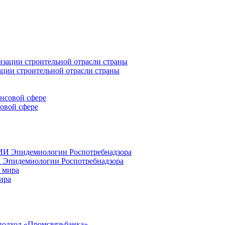
ации строительной отрасли страны
совой сфере
 Эпидемиологии Роспотребнадзора
ира