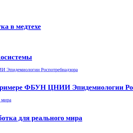
ка в медтехе
косистемы
а примере ФБУН ЦНИИ Эпидемиологии Ро
ботка для реального мира