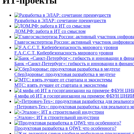
ИТ-проекты
Разработка в ЭЛАР: сочетание преимуществ
ДОМ.РФ: работа в ИТ со смыслом
Главгосэкспертиза России: активный участник цифровиз
F.A.C.C.T. Кибербезопасность мирового уровня
Банк «Санкт-Петербург»: гибкость и инновации в финан
СберЗдоровье: продуктовая разработка в медтехе
МТС: взять лучшее от стартапа и экосистемы
4 мифа об ИТ в госорганизации на примере ФБУН ЦНИИ
«Петрович-Тех»: продуктовая разработка для реального м
«Эталон»: ИТ в строительной индустрии
Продуктовая разработка в QIWI: что особенного?