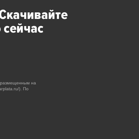
 Скачивайте
 сейчас
и размещенным на
plata.ru/). По