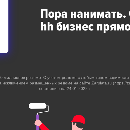
Пора нанимать.
hh бизнес
прямо
 50 миллионов резюме. С учетом резюме с любым типом видимост
за исключением размещенных резюме на сайте Zarplata.ru (https://zar
состоянию на 24.01.2022 г.