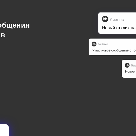
ообщения
ов