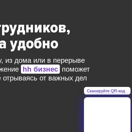
трудников,
да удобно
у, из дома или в перерыве
ожение
hh бизнес
поможет
е отрываясь от важных дел
Сканируйте QR-код