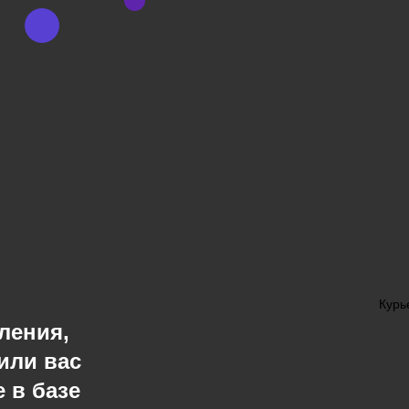
Курь
ления,
или вас
 в базе