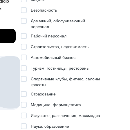
 свою
х
Безопасность
.
ия с
Домашний, обслуживающий
СХ/L&D
персонал
кой
Рабочий персонал
нной
Строительство, недвижимость
й
Автомобильный бизнес
 смена
Туризм, гостиницы, рестораны
ому
Спортивные клубы, фитнес, салоны
ть"
h.
красоты
карьере
Страхование
а не
Медицина, фармацевтика
Искусство, развлечения, массмедиа
Наука, образование