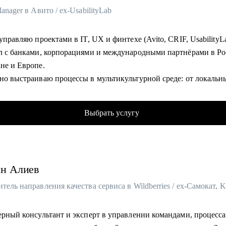
Manager в Авито / ex-UsabilityLab
 управляю проектами в IT, UX и финтехе (Avito, CRIF, UsabilityL
ал с банками, корпорациями и международными партнёрами в Ро
ане и Европе.
нно выстраиваю процессы в мультикультурной среде: от локальн
проектов до CPA-партнёрств.
одил командами до 20 человек, развивал джунов до самостоятел
Выбрать услугу
 OKR и Kanban - знаю, как адаптировать фреймворки под
е задачи.
ьтирую PM и тех, кто хочет зайти в IT: от резюме до первых оф
ин
Алиев
 ставку на системность, прозрачные карьерные шаги и реальные
тель направления качества сервиса в Wildberries / ex-Самокат,
омогу:
у аудит резюме и помогу подготовить его под конкретную IT-
ерный консультант и эксперт в управлении командами, процесс
ю.