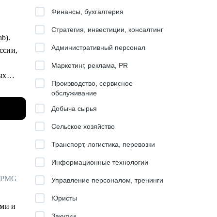
Финансы, бухгалтерия
Стратегия, инвестиции, консалтинг
ab).
Административный персонал
ссии,
Маркетинг, реклама, PR
ых
Производство, сервисное
обслуживание
ьных
Добыча сырья
Сельское хозяйство
Транспорт, логистика, перевозки
феров.
Информационные технологии
 цели.
 KPMG
Управление персоналом, тренинги
Юристы
ами и
Закупки