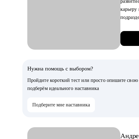
развитие
• Сформ
карьеру
• Помог
подразд
• Прове
• 6+ ле
командо
• В «Сам
поддерж
Кому мо
командо
• Тем, к
• Сейчас
сферы.
коммуни
Нужна помощь с выбором?
• Начин
• Провё
направл
Пройдите короткий тест или просто опишите сво
хорошо 
• Тем, к
подберём идеального наставника
• Выраст
опыт.
• Выступ
• Работа
Подберите мне наставника
и менед
теорию.
С чем п
• Качес
Андре
• Постро