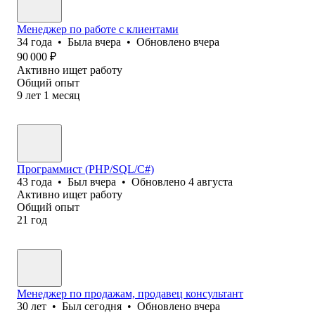
Менеджер по работе с клиентами
34
года
•
Была
вчера
•
Обновлено
вчера
90 000
₽
Активно ищет работу
Общий опыт
9
лет
1
месяц
Программист (PHP/SQL/C#)
43
года
•
Был
вчера
•
Обновлено
4 августа
Активно ищет работу
Общий опыт
21
год
Менеджер по продажам, продавец консультант
30
лет
•
Был
сегодня
•
Обновлено
вчера