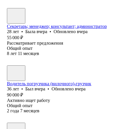
Секретарь; менеджер; консультант; администратор
28
лет
•
Была
вчера
•
Обновлено
вчера
55 000
₽
Рассматривает предложения
Общий опыт
8
лет
11
месяцев
Водитель погрузчика (вилочного)-грузчик
36
лет
•
Был
вчера
•
Обновлено
вчера
90 000
₽
Активно ищет работу
Общий опыт
2
года
7
месяцев