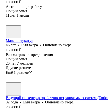
100 000
₽
Активно ищет работу
Общий опыт
11
лет
1
месяц
Маляр-штукатур
46
лет
•
Был
вчера
•
Обновлено
вчера
150 000
₽
Рассматривает предложения
Общий опыт
20
лет
7
месяцев
Другие резюме
Ещё 1 резюме
Ведущий инженер-разработчик встраиваемыех систем (Embedd
32
года
•
Был
вчера
•
Обновлено
вчера
200 000
₽